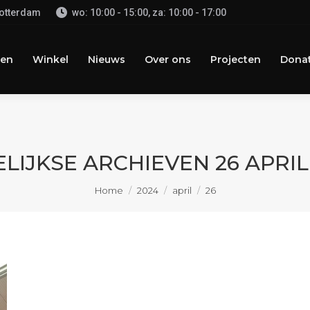
Rotterdam
wo: 10:00 - 15:00, za: 10:00 - 17:00
n
Winkel
Nieuws
Over ons
Projecten
Donate
en
Winkel
Nieuws
Over ons
Projecten
Donat
LIJKSE ARCHIEVEN
26 APRIL
Je bent hier:
Home
2024
april
26