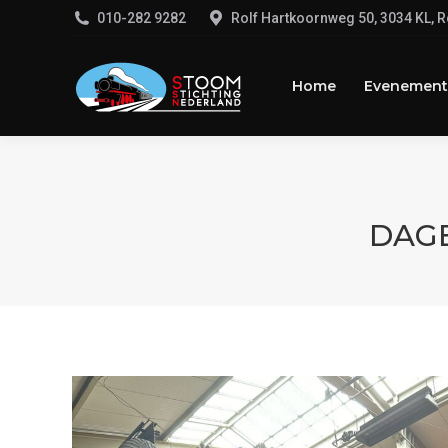
‭010-282 9282‬
Rolf Hartkoornweg 50, 3034 KL, 
Home
Evenemente
Home
Evenement
DAGE