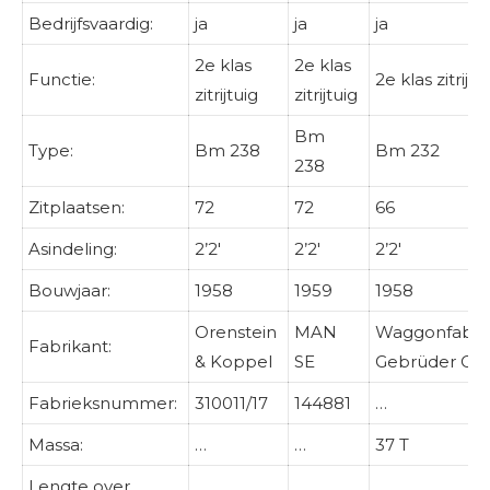
Bedrijfsvaardig:
ja
ja
ja
2e klas
2e klas
Functie:
2e klas zitrijtu
zitrijtuig
zitrijtuig
Bm
Type:
Bm 238
Bm 232
238
Zitplaatsen:
72
72
66
Asindeling:
2’2′
2’2′
2’2′
Bouwjaar:
1958
1959
1958
Orenstein
MAN
Waggonfabri
Fabrikant:
& Koppel
SE
Gebrüder Cr
Fabrieksnummer:
310011/17
144881
…
Massa:
…
…
37 T
Lengte over