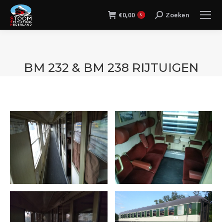
€
0,00
Zoeken
Search:
0
BM 232 & BM 238 RIJTUIGEN
Je bent hier: