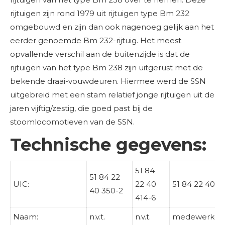
rijtuigen zijn rond 1979 uit rijtuigen type Bm 232
omgebouwd en zijn dan ook nagenoeg gelijk aan het
eerder genoemde Bm 232-rijtuig. Het meest
opvallende verschil aan de buitenzijde is dat de
rijtuigen van het type Bm 238 zijn uitgerust met de
bekende draai-vouwdeuren. Hiermee werd de SSN
uitgebreid met een stam relatief jonge rijtuigen uit de
jaren vijftig/zestig, die goed past bij de
stoomlocomotieven van de SSN.
Technische gegevens:
51 84
51 84 22
UIC:
22 40
51 84 22 40 4
40 350-2
414-6
Naam:
n.v.t.
n.v.t.
medewerkersr