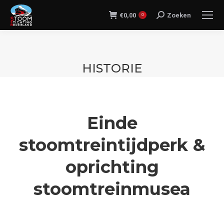
€
0,00
Zoeken
Search:
0
HISTORIE
Je bent hier:
Einde
stoomtreintijdperk &
oprichting
stoomtreinmusea