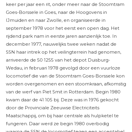
keer per jaar een rit, onder meer naar de Stoomtram
Goes-Borssele in Goes, naar de Hoogovens in
IJmuiden en naar Zwolle, en organiseerde in
september 1978 voor het eerst een open dag. Het
rijdend park nam in eerste jaren aanzienlijk toe. In
december 1977, nauwelijks twee weken nadat de
SSN haar intrek op het veilingterrein had genomen,
arriveerde de 50 1255 van het depot Duisburg-
Wedau, in februari 1978 gevolgd door een vuurloze
locomotief die van de Stoomtram Goes-Borssele kon
worden overgenomen en een stoomkraan, afkomstig
van de werf van Piet Smit in Rotterdam. Begin 1980
kwam daar de 41 105 bij. Deze was in 1976 gekocht
door de Provinciale Zeeuwse Electriciteits
Maatschappij, om bij haar centrale als hulpketel te
fungeren. Daar werd ze begin 1980 overbodig
waarna de SSN de locomotief tegen een acceptabel