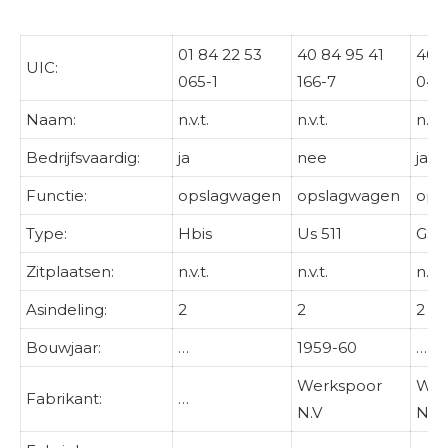
01 84 22 53
40 84 95 41
40 8
UIC:
065-1
166-7
049
Naam:
n.v.t.
n.v.t.
n.v.t.
Bedrijfsvaardig:
ja
nee
ja
Functie:
opslagwagen
opslagwagen
ops
Type:
Hbis
Us 511
GS
Zitplaatsen:
n.v.t.
n.v.t.
n.v.t.
Asindeling:
2
2
2
Bouwjaar:
…
1959-60
…
Werkspoor
Wer
Fabrikant:
…
N.V
N.V.