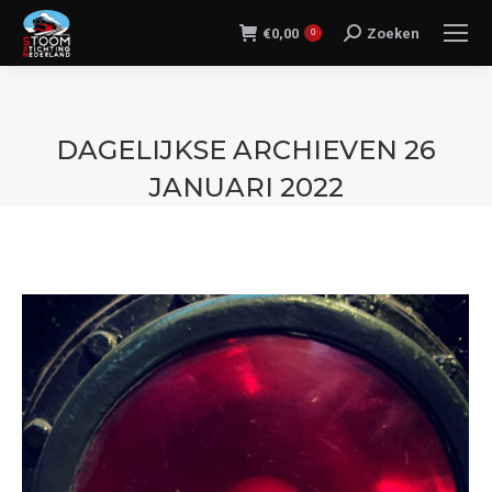
€
0,00
Zoeken
Search:
0
DAGELIJKSE ARCHIEVEN
26
JANUARI 2022
Je bent hier: