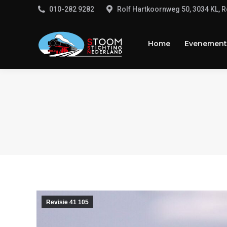
‭010-282 9282‬
Rolf Hartkoornweg 50, 3034 KL, 
Home
Evenemente
Home
Evenement
Revisie 41 105