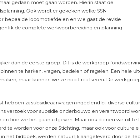
emaal gedaan moet gaan worden. Hierin staat de
dsplanning. Ook wordt er gekeken welke SSN-
r bepaalde locomotiefdelen en wie gaat de revisie
Eigenlijk de complete werkvoorbereiding en planning
er dan de eerste groep. Dit is de werkgroep fondswerving r
nnen te harken, vragen, bedelen of regelen. Een hele uit
 maken, maar kunnen we ze nooit realiseren. De werkgro
st hebben zij subsidieaanvragen ingediend bij diverse cult
ons verzoek voor subsidie onderbouwd en verantwoord word
 en hoe we het gaan uitgeven. Maar ook dienen we uit te l
rd te worden voor onze Stichting, maar ook voor culturele 
n het bidboek, werden natuurlijk aangeleverd door de Tec