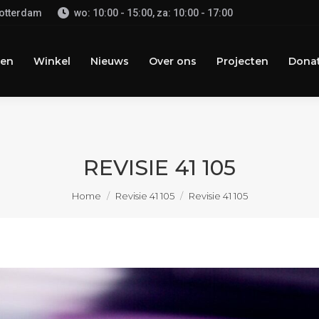
Rotterdam
wo: 10:00 - 15:00, za: 10:00 - 17:00
n
Winkel
Nieuws
Over ons
Projecten
Donate
en
Winkel
Nieuws
Over ons
Projecten
Donat
REVISIE 41 105
Je bent hier:
Home
Revisie 41 105
Revisie 41 105