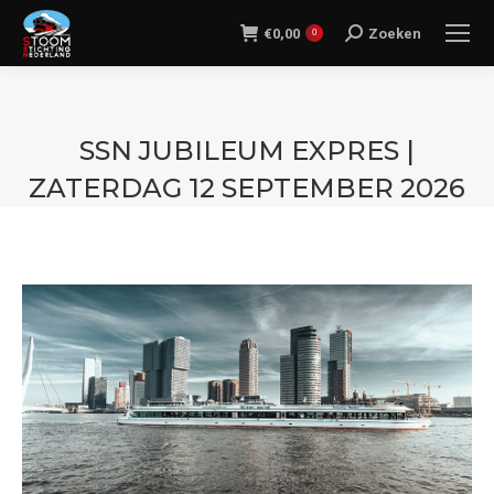
€
0,00
Zoeken
Search:
0
SSN JUBILEUM EXPRES |
ZATERDAG 12 SEPTEMBER 2026
Je bent hier: