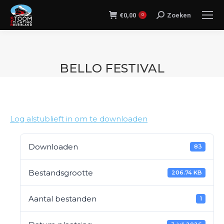
€
0,00
Zoeken
Search:
0
BELLO FESTIVAL
Je bent hier:
Log alstublieft in om te downloaden
Downloaden
83
Bestandsgrootte
206.74 KB
Aantal bestanden
1