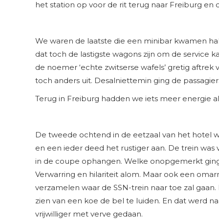
het station op voor de rit terug naar Freiburg en
We waren de laatste die een minibar kwamen hal
dat toch de lastigste wagons zijn om de service
de noemer ‘echte zwitserse wafels’ gretig aftrek v
toch anders uit. Desalniettemin ging de passagier
Terug in Freiburg hadden we iets meer energie a
De tweede ochtend in de eetzaal van het hotel w
en een ieder deed het rustiger aan. De trein was 
in de coupe ophangen. Welke onopgemerkt ging to
Verwarring en hilariteit alom. Maar ook een oma
verzamelen waar de SSN-trein naar toe zal gaan. 
zien van een koe de bel te luiden. En dat werd na
vrijwilliger met verve gedaan.