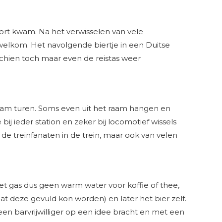
rt kwam. Na het verwisselen van vele
 welkom. Het navolgende biertje in een Duitse
chien toch maar even de reistas weer
 raam turen. Soms even uit het raam hangen en
ij ieder station en zeker bij locomotief wissels
de treinfanaten in de trein, maar ook van velen
et gas dus geen warm water voor koffie of thee,
t deze gevuld kon worden) en later het bier zelf.
een barvrijwilliger op een idee bracht en met een