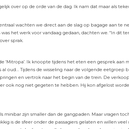
gelijk over op de orde van de dag. Ik nam dat maar als teke
Centraal wachten we direct aan de slag op bagage aan te n
ns was het werk voor vandaag gedaan, dachten we. “In dit
over sprak.
 ‘Mitropa’. Ik knoopte tijdens het eten een gesprek aan met 
 al oud… Tijdens de wisseling naar de volgende eetgroep ble
ringen en vertrok naar het begin van de trein. De verkoop 
lliger ook nog niet gegeten te hebben. Hij kon afgelost wo
als minibar zijn smaller dan de gangpaden. Maar vragen to
ukkig is de sfeer onder de passagiers gelaten en willen ve