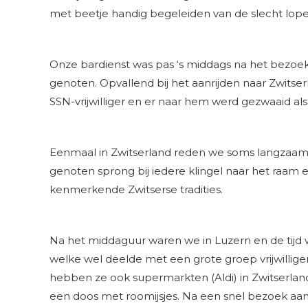
met beetje handig begeleiden van de slecht lopen
Onze bardienst was pas ‘s middags na het bezo
genoten. Opvallend bij het aanrijden naar Zwitse
SSN-vrijwilliger en er naar hem werd gezwaaid al
Eenmaal in Zwitserland reden we soms langzaam l
genoten sprong bij iedere klingel naar het raam e
kenmerkende Zwitserse tradities.
Na het middaguur waren we in Luzern en de tijd 
welke wel deelde met een grote groep vrijwilli
hebben ze ook supermarkten (Aldi) in Zwitserlan
een doos met roomijsjes. Na een snel bezoek aan e