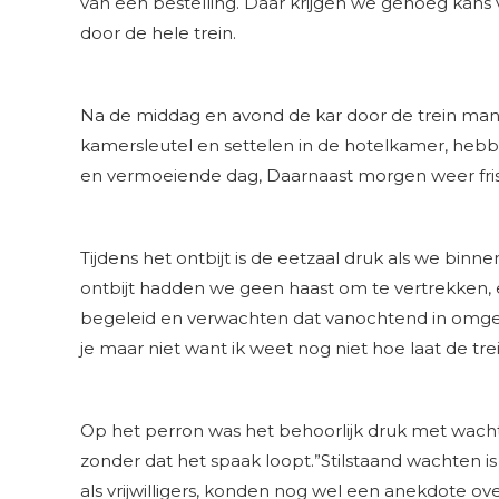
van een bestelling. Daar krijgen we genoeg kans 
door de hele trein.
Na de middag en avond de kar door de trein m
kamersleutel en settelen in de hotelkamer, heb
en vermoeiende dag, Daarnaast morgen weer fris e
Tijdens het ontbijt is de eetzaal druk als we binn
ontbijt hadden we geen haast om te vertrekken, e
begeleid en verwachten dat vanochtend in omgek
je maar niet want ik weet nog niet hoe laat de trein
Op het perron was het behoorlijk druk met wachte
zonder dat het spaak loopt.”Stilstaand wachten is
als vrijwilligers, konden nog wel een anekdote ov