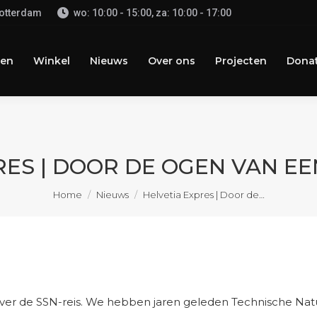
Rotterdam
wo: 10:00 - 15:00, za: 10:00 - 17:00
n
Winkel
Nieuws
Over ons
Projecten
Donate
en
Winkel
Nieuws
Over ons
Projecten
Donat
RES | DOOR DE OGEN VAN E
Je bent hier:
Home
Nieuws
Helvetia Expres | Door de…
ver de SSN-reis. We hebben jaren geleden Technische Nat