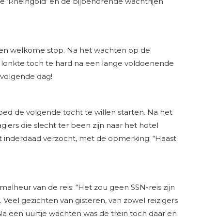
de ‘Rheingold’ en de bijbehorende wachtrijen
en welkome stop. Na het wachten op de
 lonkte toch te hard na een lange voldoenende
 volgende dag!
moed de volgende tocht te willen starten. Na het
ers die slecht ter been zijn naar het hotel
 inderdaad verzocht, met de opmerking: “Haast
alheur van de reis: “Het zou geen SSN-reis zijn
 Veel gezichten van gisteren, van zowel reizigers
 Na een uurtje wachten was de trein toch daar en