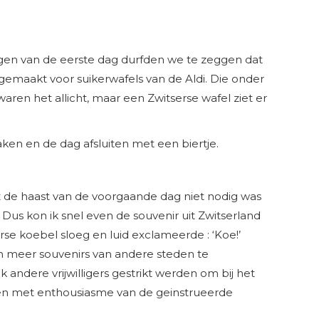
gen van de eerste dag durfden we te zeggen dat
gemaakt voor suikerwafels van de Aldi. Die onder
waren het allicht, maar een Zwitserse wafel ziet er
en en de dag afsluiten met een biertje.
t de haast van de voorgaande dag niet nodig was
Dus kon ik snel even de souvenir uit Zwitserland
e koebel sloeg en luid exclameerde : ‘Koe!’
m meer souvenirs van andere steden te
andere vrijwilligers gestrikt werden om bij het
rs en met enthousiasme van de geinstrueerde