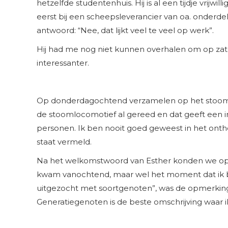
hetzelfde studentenhuis. Hij is al een tijdje vrij
eerst bij een scheepsleverancier van oa. onderdel
antwoord: “Nee, dat lijkt veel te veel op werk”.
Hij had me nog niet kunnen overhalen om op zate
interessanter.
Op donderdagochtend verzamelen op het stoomde
de stoomlocomotief al gereed en dat geeft een im
personen. Ik ben nooit goed geweest in het on
staat vermeld.
Na het welkomstwoord van Esther konden we op zo
kwam vanochtend, maar wel het moment dat ik bese
uitgezocht met soortgenoten”, was de opmerking
Generatiegenoten is de beste omschrijving waar i