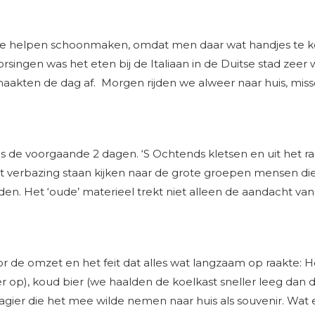
te helpen schoonmaken, omdat men daar wat handjes te ko
rsingen was het eten bij de Italiaan in de Duitse stad zeer
akten de dag af. Morgen rijden we alweer naar huis, miss
als de voorgaande 2 dagen. ‘S Ochtends kletsen en uit het
t verbazing staan kijken naar de grote groepen mensen die b
n. Het ‘oude’ materieel trekt niet alleen de aandacht van 
 de omzet en het feit dat alles wat langzaam op raakte: H
 op), koud bier (we haalden de koelkast sneller leeg dan da
agier die het mee wilde nemen naar huis als souvenir. Wat 