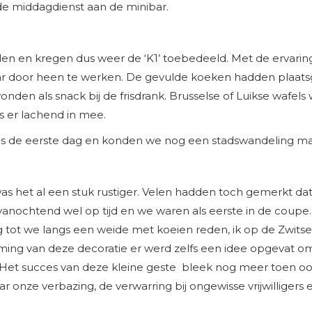
 de middagdienst aan de minibar.
en en kregen dus weer de ‘K1’ toebedeeld. Met de ervarin
 kar door heen te werken. De gevulde koeken hadden plaats
onden als snack bij de frisdrank. Brusselse of Luikse wafels 
s er lachend in mee.
ls de eerste dag en konden we nog een stadswandeling mak
as het al een stuk rustiger. Velen hadden toch gemerkt da
vanochtend wel op tijd en we waren als eerste in de coupe. 
t we langs een weide met koeien reden, ik op de Zwitsers
rming van deze decoratie er werd zelfs een idee opgevat o
Het succes van deze kleine geste bleek nog meer toen ook 
ar onze verbazing, de verwarring bij ongewisse vrijwillige