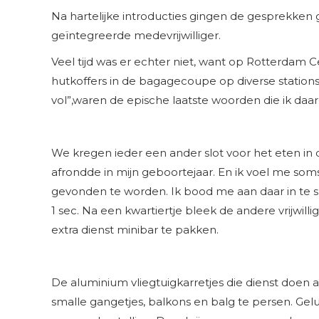
Na hartelijke introducties gingen de gesprekken 
geïntegreerde medevrijwilliger.
Veel tijd was er echter niet, want op Rotterdam 
hutkoffers in de bagagecoupe op diverse statio
vol”,waren de epische laatste woorden die ik daar
We kregen ieder een ander slot voor het eten in de
afrondde in mijn geboortejaar. En ik voel me soms
gevonden te worden. Ik bood me aan daar in te sp
1 sec. Na een kwartiertje bleek de andere vrijwi
extra dienst minibar te pakken.
De aluminium vliegtuigkarretjes die dienst doen 
smalle gangetjes, balkons en balg te persen. Gel