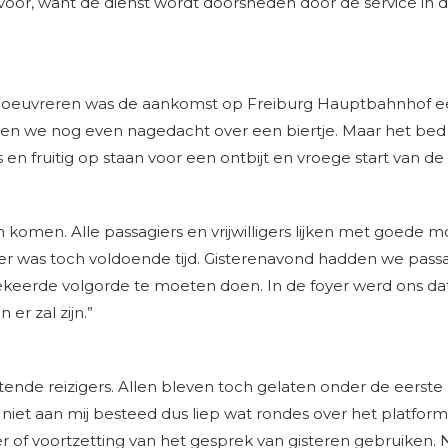
voor, want de dienst wordt doorsneden door de service in 
anoeuvreren was de aankomst op Freiburg Hauptbahnhof e
ben we nog even nagedacht over een biertje. Maar het bed
n fruitig op staan voor een ontbijt en vroege start van de
en komen. Alle passagiers en vrijwilligers lijken met goede 
r was toch voldoende tijd. Gisterenavond hadden we passagi
eerde volgorde te moeten doen. In de foyer werd ons dat
 er zal zijn.”
nde reizigers. Allen bleven toch gelaten onder de eerste m
 niet aan mij besteed dus liep wat rondes over het platform.
er of voortzetting van het gesprek van gisteren gebruiken.