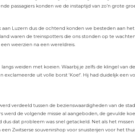
de passagiers konden we de instaptijd van zo’n grote groe
ek aan Luzern dus de ochtend konden we besteden aan he
rland waren de treinspotters die ons stonden op te wachte
s een weerzien na een wereldreis.
angs weiden met koeien. Waarbij je zelfs de klingel van de
n exclameerde uit volle borst ‘Koe!’. Hij had duidelijk een
werd verdeeld tussen de bezienswaardigheden van de stad 
gers werd de volgende missie al aangeboden, de gevulde 
d dus dat probleem was snel getackeld. Net als het misse
en Zwitserse souvenirshop voor snuisterijen voor het thuis