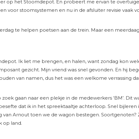
williger op het Stoomdepot. En probeert me ervan te overtuige
en voor stoomsystemen en nu in de afsluiter revisie vaak vo
rdag te helpen poetsen aan de trein. Maar een meerdaagse
pot. Ik liet me brengen, en halen, want zondag kon wele
posant gezicht. Mijn vriend was snel gevonden. En hij bego
thouden van namen, dus het was een welkome verrassing d
ek gaan naar een plekje in de medewerkers ‘BM’. Dit was 
fte dat ik in het spreektaaltje achterloop. Snel bijleren 
 van Arnout toen we de wagon bestegen. Soortgenoten? Zi
k op land.